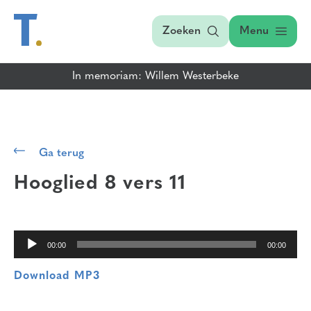
Zoeken
Menu
In memoriam: Willem Westerbeke
Audiospeler
Ga terug
Hooglied 8 vers 11
00:00
00:00
Download MP3