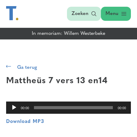
Zoeken
Menu
In memoriam: Willem Westerbeke
Audiospeler
Ga terug
Mattheüs 7 vers 13
en
14
00:00
00:00
Download MP3