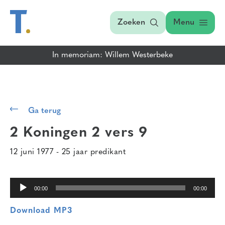
Zoeken
Menu
In memoriam: Willem Westerbeke
Audiospeler
Ga terug
2 Koningen 2 vers 9
12 juni 1977 - 25 jaar predikant
00:00
00:00
Download MP3