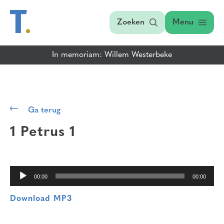
Zoeken
Menu
In memoriam: Willem Westerbeke
Audiospeler
Ga terug
1 Petrus 1
00:00
00:00
Download MP3