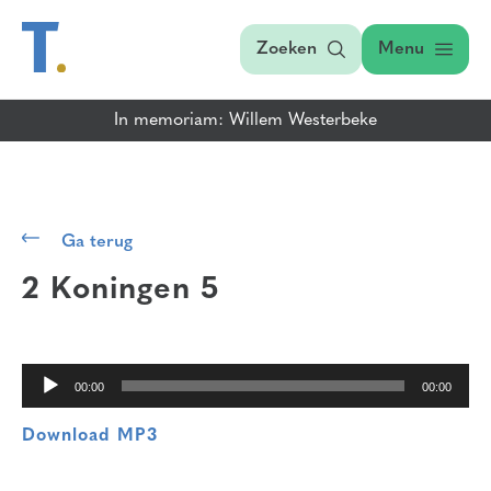
Zoeken
Menu
In memoriam: Willem Westerbeke
Audiospeler
Ga terug
2 Koningen 5
00:00
00:00
Download MP3