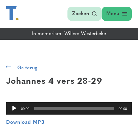
Zoeken
Menu
In memoriam: Willem Westerbeke
Audiospeler
Ga terug
Johannes 4 vers 28-29
00:00
00:00
Download MP3