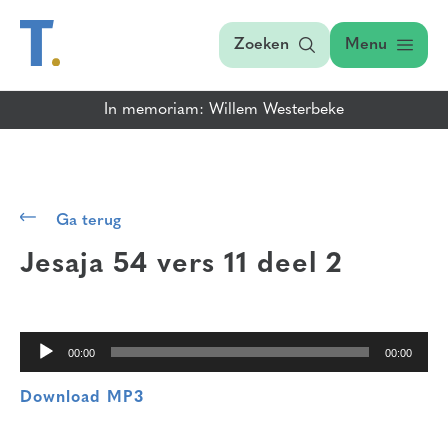
Zoeken
Menu
In memoriam: Willem Westerbeke
Audiospeler
Ga terug
Jesaja 54 vers 11
deel 2
00:00
00:00
Download MP3