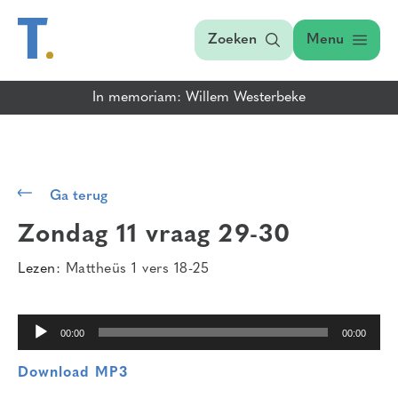
Zoeken
Menu
In memoriam: Willem Westerbeke
Audiospeler
Ga terug
Zondag 11 vraag 29-30
Lezen:
Mattheüs 1 vers 18-25
00:00
00:00
Download MP3