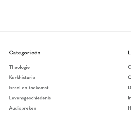
Categorieën
L
Theologie
O
Kerkhistorie
C
Israel en toekomst
D
Levensgeschiedenis
I
Audiopreken
H
N