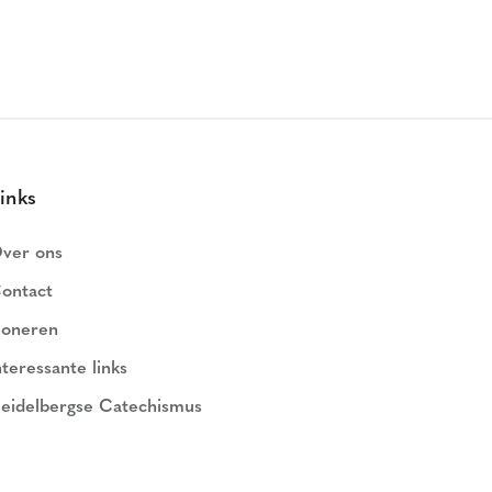
inks
ver ons
ontact
oneren
nteressante links
eidelbergse Catechismus
ederlands Geloofsbelijdenis