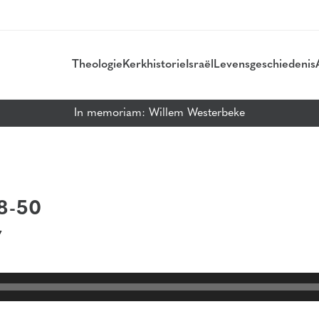
Theologie
Kerkhistorie
Israël
Levensgeschiedenis
In memoriam: Willem Westerbeke
8-50
7