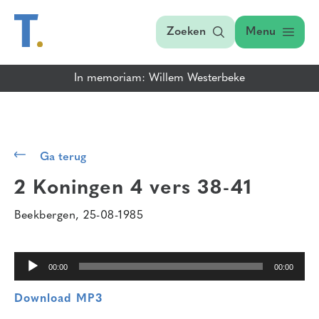
Zoeken
Menu
In memoriam: Willem Westerbeke
Audiospeler
Ga terug
2 Koningen 4 vers 38-41
Beekbergen, 25-08-1985
00:00
00:00
Download MP3