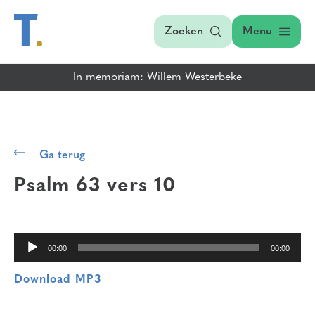
Zoeken
Menu
In memoriam: Willem Westerbeke
Audiospeler
Ga terug
Psalm 63 vers 10
00:00
00:00
Download MP3