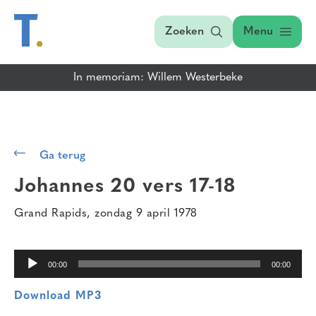
Zoeken
Menu
In memoriam: Willem Westerbeke
Audiospeler
Ga terug
Johannes 20 vers 17-18
Grand Rapids, zondag 9 april 1978
00:00
00:00
Download MP3