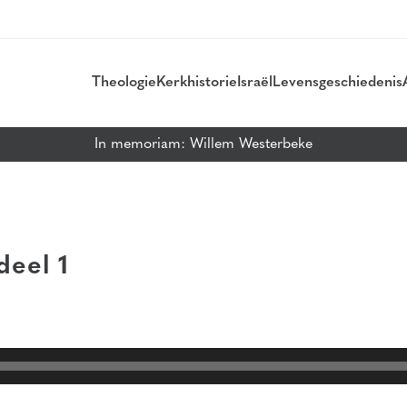
Theologie
Kerkhistorie
Israël
Levensgeschiedenis
In memoriam: Willem Westerbeke
deel 1