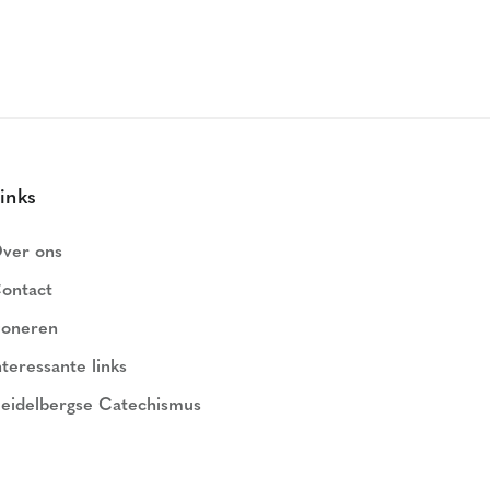
inks
ver ons
ontact
oneren
nteressante links
eidelbergse Catechismus
ederlands Geloofsbelijdenis