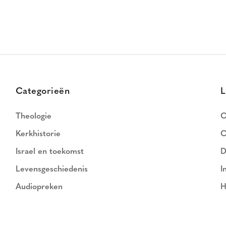
Categorieën
L
Theologie
O
Kerkhistorie
C
Israel en toekomst
D
Levensgeschiedenis
I
Audiopreken
H
N