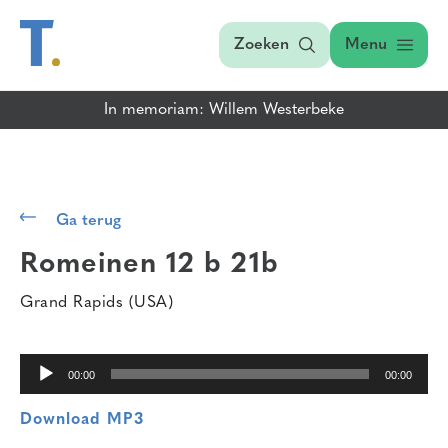
Zoeken
Menu
In memoriam: Willem Westerbeke
Audiospeler
Ga terug
Romeinen 12
b 21b
Grand Rapids (USA)
00:00
00:00
Download MP3