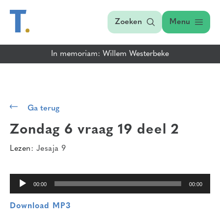
Zoeken
Menu
In memoriam: Willem Westerbeke
Audiospeler
Ga terug
Zondag 6 vraag 19 deel 2
Lezen:
Jesaja 9
00:00
00:00
Download MP3