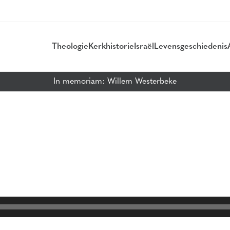
Theologie
Kerkhistorie
Israël
Levensgeschiedenis
In memoriam: Willem Westerbeke