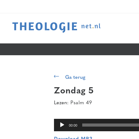
Audiospeler
Ga terug
Zondag 5
Lezen:
Psalm 49
00:00