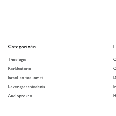
Categorieën
L
Theologie
O
Kerkhistorie
C
Israel en toekomst
D
Levensgeschiedenis
I
Audiopreken
H
N