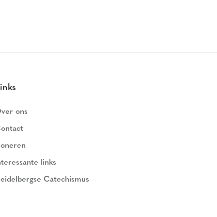
inks
ver ons
ontact
oneren
nteressante links
eidelbergse Catechismus
ederlands Geloofsbelijdenis