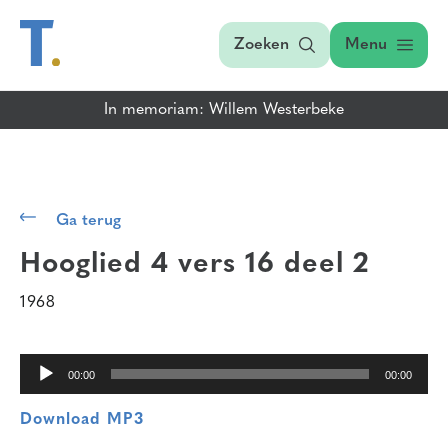
Zoeken
Menu
In memoriam: Willem Westerbeke
Audiospeler
Ga terug
Hooglied 4 vers 16
deel 2
1968
00:00
00:00
Download MP3