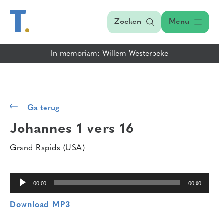
Zoeken
Menu
In memoriam: Willem Westerbeke
Audiospeler
Ga terug
Johannes 1 vers 16
Grand Rapids (USA)
00:00
00:00
Download MP3