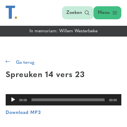
Zoeken
Menu
In memoriam: Willem Westerbeke
Audiospeler
Ga terug
Spreuken 14 vers 23
00:00
00:00
Download MP3