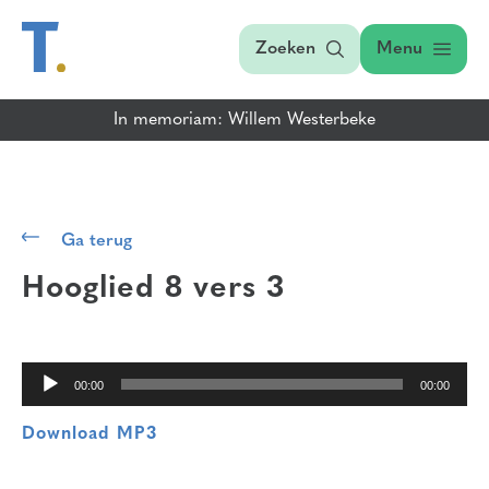
Zoeken
Menu
In memoriam: Willem Westerbeke
Audiospeler
Ga terug
Hooglied 8 vers 3
00:00
00:00
Download MP3