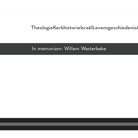
Theologie
Kerkhistorie
Israël
Levensgeschiedenis
In memoriam: Willem Westerbeke