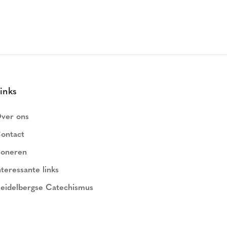
inks
ver ons
ontact
oneren
nteressante links
eidelbergse Catechismus
ederlands Geloofsbelijdenis