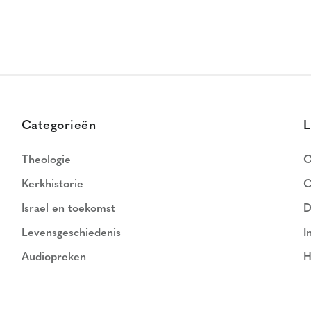
Categorieën
L
Theologie
O
Kerkhistorie
C
Israel en toekomst
D
Levensgeschiedenis
I
Audiopreken
H
N