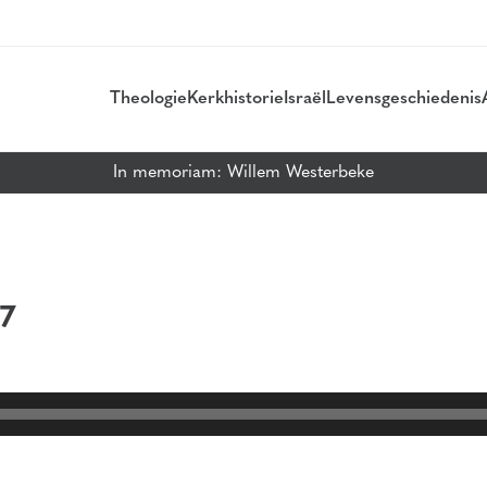
Theologie
Kerkhistorie
Israël
Levensgeschiedenis
In memoriam: Willem Westerbeke
 7