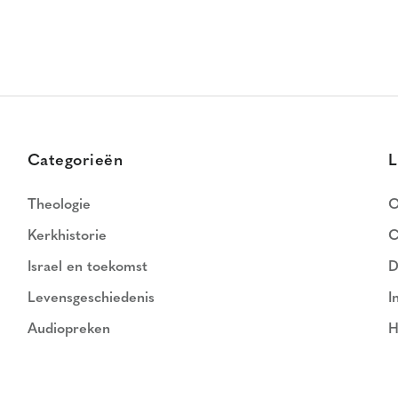
Categorieën
L
Theologie
O
Kerkhistorie
C
Israel en toekomst
D
Levensgeschiedenis
I
Audiopreken
H
N