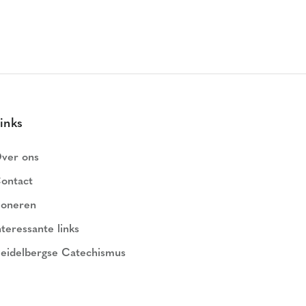
inks
ver ons
ontact
oneren
nteressante links
eidelbergse Catechismus
ederlands Geloofsbelijdenis