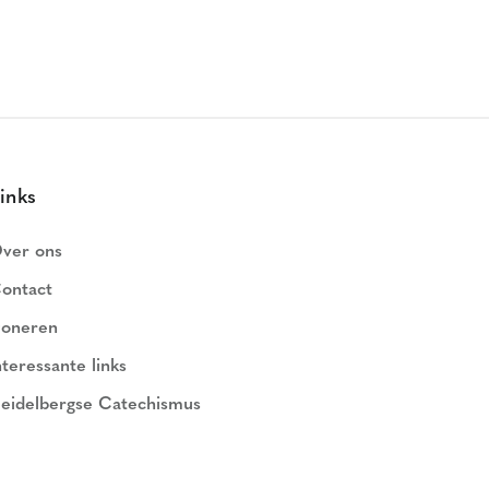
inks
ver ons
ontact
oneren
nteressante links
eidelbergse Catechismus
ederlands Geloofsbelijdenis