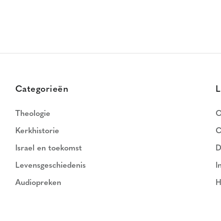
Categorieën
L
Theologie
O
Kerkhistorie
C
Israel en toekomst
D
Levensgeschiedenis
I
Audiopreken
H
N