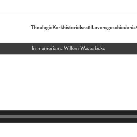
Theologie
Kerkhistorie
Israël
Levensgeschiedenis
In memoriam: Willem Westerbeke