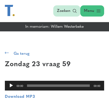
Zoeken
Menu
In memoriam: Willem Westerbeke
Audiospeler
Ga terug
Zondag 23 vraag 59
00:00
00:00
Download MP3