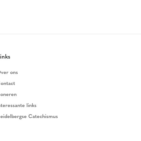
inks
ver ons
ontact
oneren
nteressante links
eidelbergse Catechismus
ederlands Geloofsbelijdenis