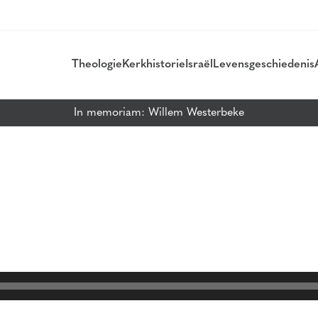
Theologie
Kerkhistorie
Israël
Levensgeschiedenis
In memoriam: Willem Westerbeke