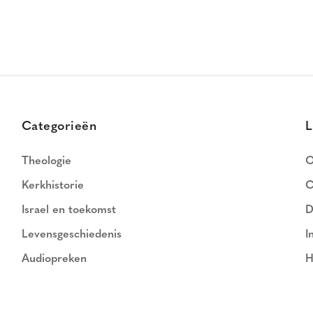
Categorieën
L
Theologie
O
Kerkhistorie
C
Israel en toekomst
D
Levensgeschiedenis
I
Audiopreken
H
N