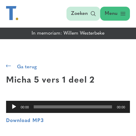
Zoeken
Menu
In memoriam: Willem Westerbeke
Audiospeler
Ga terug
Micha 5 vers 1
deel 2
00:00
00:00
Download MP3