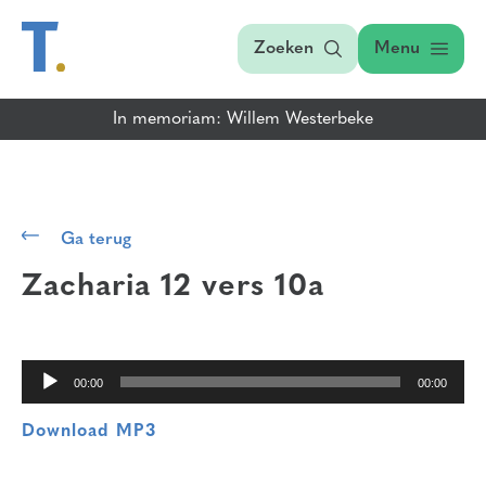
Zoeken
Menu
In memoriam: Willem Westerbeke
Audiospeler
Ga terug
Zacharia 12 vers 10a
00:00
00:00
Download MP3