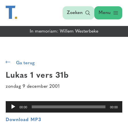
Zoeken
Menu
In memoriam: Willem Westerbeke
Audiospeler
Ga terug
Lukas 1 vers 31b
zondag 9 december 2001
00:00
00:00
Download MP3