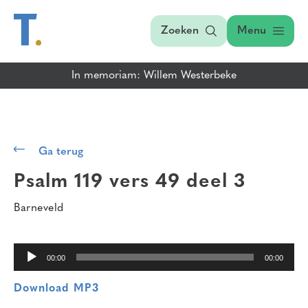
Zoeken
Menu
In memoriam: Willem Westerbeke
Audiospeler
Ga terug
Psalm 119 vers 49
deel 3
Barneveld
00:00
00:00
Download MP3