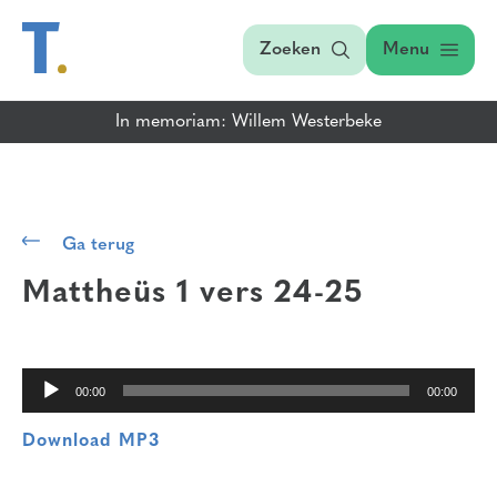
Zoeken
Menu
In memoriam: Willem Westerbeke
Audiospeler
Ga terug
Mattheüs 1 vers 24-25
00:00
00:00
Download MP3