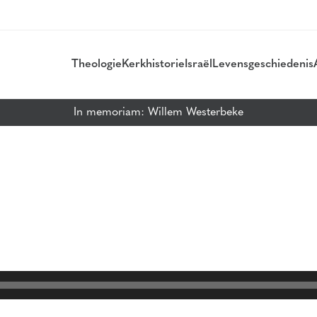
Theologie
Kerkhistorie
Israël
Levensgeschiedenis
In memoriam: Willem Westerbeke