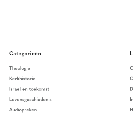
Categorieën
L
Theologie
O
Kerkhistorie
C
Israel en toekomst
D
Levensgeschiedenis
I
Audiopreken
H
N