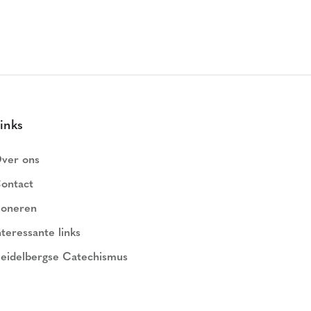
inks
ver ons
ontact
oneren
nteressante links
eidelbergse Catechismus
ederlands Geloofsbelijdenis