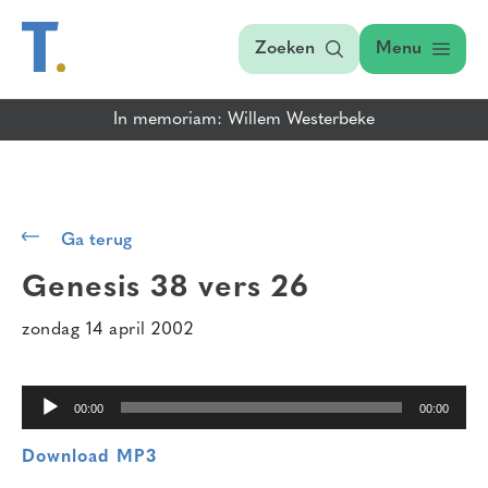
Zoeken
Menu
In memoriam: Willem Westerbeke
Audiospeler
Ga terug
Genesis 38 vers 26
zondag 14 april 2002
00:00
00:00
Download MP3