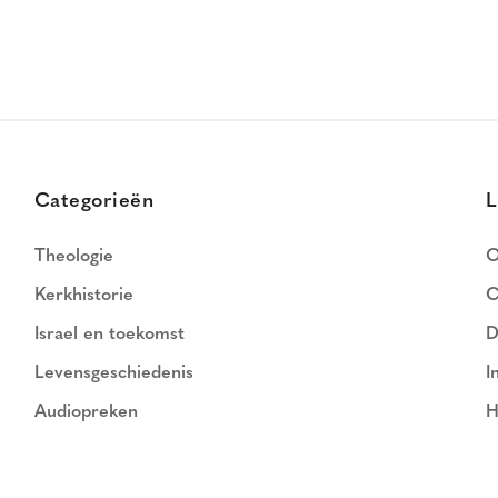
Categorieën
L
Theologie
O
Kerkhistorie
C
Israel en toekomst
D
Levensgeschiedenis
I
Audiopreken
H
N