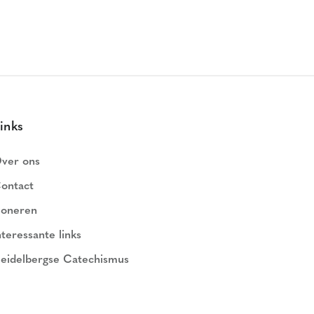
inks
ver ons
ontact
oneren
nteressante links
eidelbergse Catechismus
ederlands Geloofsbelijdenis