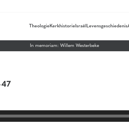
Theologie
Kerkhistorie
Israël
Levensgeschiedenis
In memoriam: Willem Westerbeke
-47