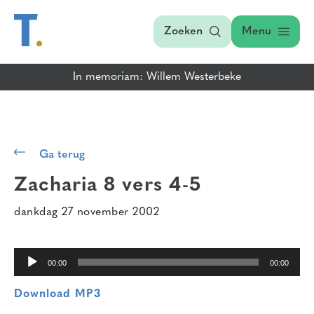
Zoeken
Menu
In memoriam: Willem Westerbeke
Audiospeler
Ga terug
Zacharia 8 vers 4-5
dankdag 27 november 2002
00:00
00:00
Download MP3