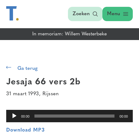
Zoeken
Menu
In memoriam: Willem Westerbeke
Audiospeler
Ga terug
Jesaja 66 vers 2b
31 maart 1993, Rijssen
00:00
00:00
Download MP3