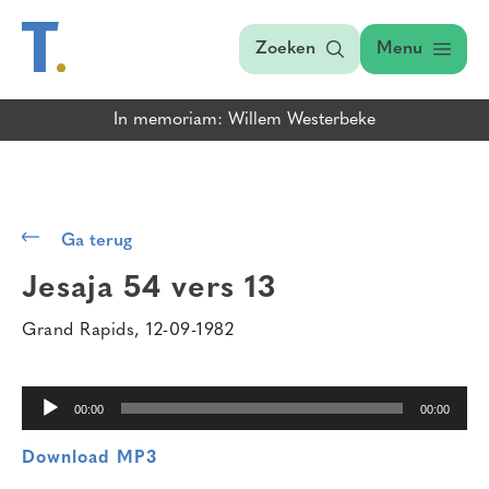
Zoeken
Menu
In memoriam: Willem Westerbeke
Audiospeler
Ga terug
Jesaja 54 vers 13
Grand Rapids, 12-09-1982
00:00
00:00
Download MP3