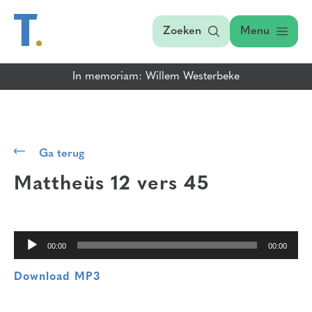
Zoeken
Menu
In memoriam: Willem Westerbeke
Audiospeler
Ga terug
Mattheüs 12 vers 45
00:00
00:00
Download MP3