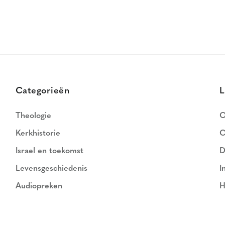
Categorieën
L
Theologie
O
Kerkhistorie
C
Israel en toekomst
D
Levensgeschiedenis
I
Audiopreken
H
N