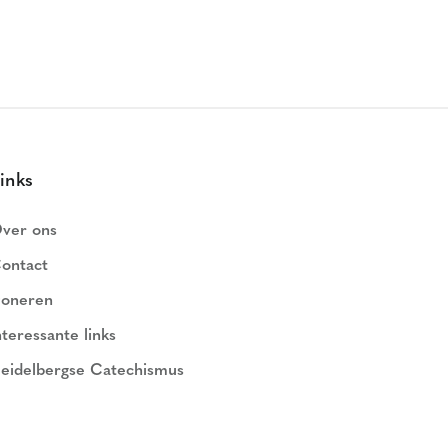
inks
ver ons
ontact
oneren
nteressante links
eidelbergse Catechismus
ederlands Geloofsbelijdenis