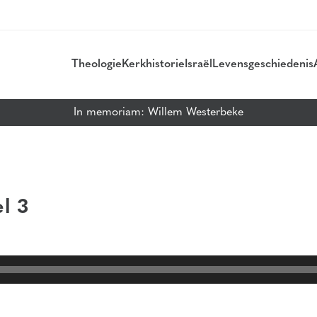
Theologie
Kerkhistorie
Israël
Levensgeschiedenis
In memoriam: Willem Westerbeke
l 3