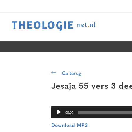
Audiospeler
Ga terug
Jesaja 55 vers 3
dee
00:00
Download MP3