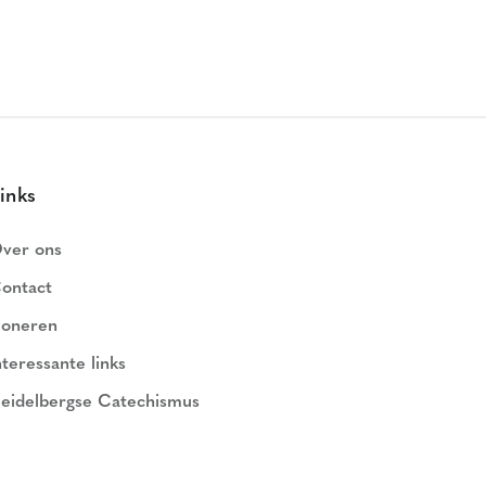
inks
ver ons
ontact
oneren
nteressante links
eidelbergse Catechismus
ederlands Geloofsbelijdenis