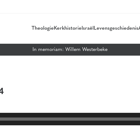
Theologie
Kerkhistorie
Israël
Levensgeschiedenis
In memoriam: Willem Westerbeke
4