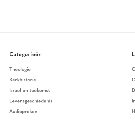
Categorieën
L
Theologie
O
Kerkhistorie
C
Israel en toekomst
D
Levensgeschiedenis
I
Audiopreken
H
N