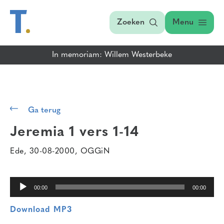
Zoeken
Menu
In memoriam: Willem Westerbeke
Audiospeler
Ga terug
Jeremia 1 vers 1-14
Ede, 30-08-2000, OGGiN
00:00
00:00
Download MP3