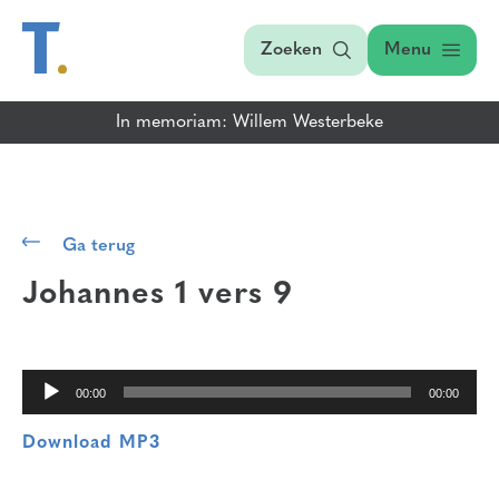
Zoeken
Menu
In memoriam: Willem Westerbeke
Audiospeler
Ga terug
Johannes 1 vers 9
00:00
00:00
Download MP3