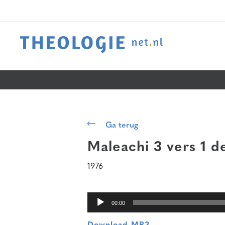
Audiospeler
Ga terug
Maleachi 3 vers 1
de
1976
00:00