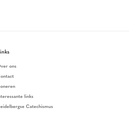
inks
ver ons
ontact
oneren
nteressante links
eidelbergse Catechismus
ederlands Geloofsbelijdenis