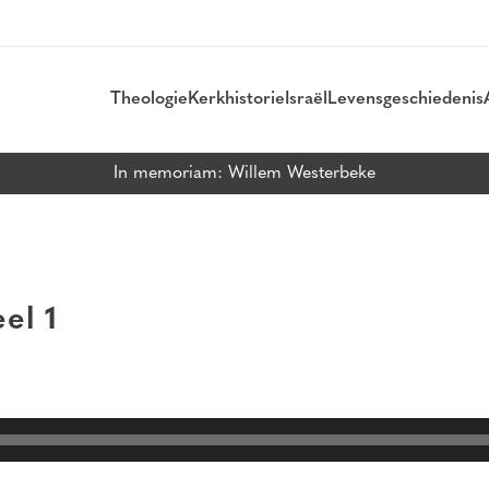
Theologie
Kerkhistorie
Israël
Levensgeschiedenis
In memoriam: Willem Westerbeke
el 1