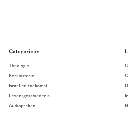
Categorieën
L
Theologie
O
Kerkhistorie
C
Israel en toekomst
D
Levensgeschiedenis
I
Audiopreken
H
N