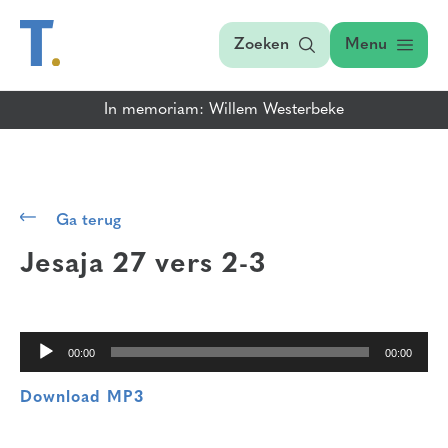
Zoeken
Menu
In memoriam: Willem Westerbeke
Audiospeler
Ga terug
Jesaja 27 vers 2-3
00:00
00:00
Download MP3