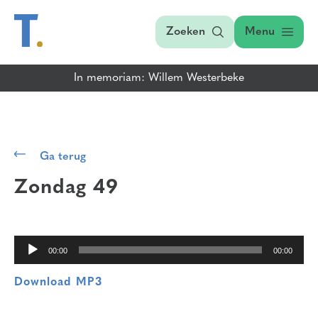
Zoeken
Menu
In memoriam: Willem Westerbeke
Audiospeler
Ga terug
Zondag 49
00:00
00:00
Download MP3