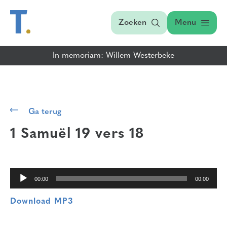
Zoeken
Menu
In memoriam: Willem Westerbeke
Audiospeler
Ga terug
1 Samuël 19 vers 18
00:00
00:00
Download MP3