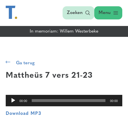
Zoeken
Menu
In memoriam: Willem Westerbeke
Audiospeler
Ga terug
Mattheüs 7 vers 21-23
00:00
00:00
Download MP3