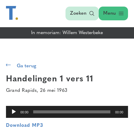
Zoeken
Menu
In memoriam: Willem Westerbeke
Audiospeler
Ga terug
Handelingen 1 vers 11
Grand Rapids, 26 mei 1963
00:00
00:00
Download MP3