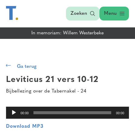
Zoeken
Menu
In memoriam: Willem Westerbeke
Audiospeler
Ga terug
Leviticus 21 vers 10-12
Bijbellezing over de Tabernakel - 24
00:00
00:00
Download MP3