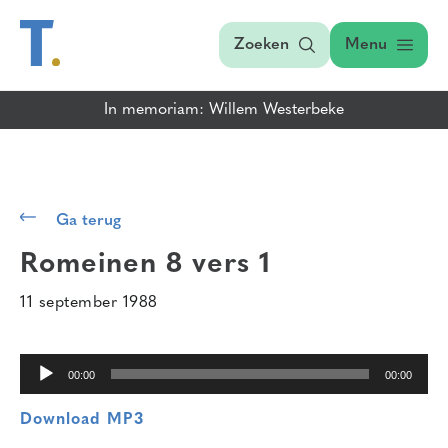
Zoeken
Menu
In memoriam: Willem Westerbeke
Audiospeler
Ga terug
Romeinen 8 vers 1
11 september 1988
00:00
00:00
Download MP3