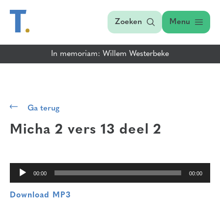
Zoeken
Menu
In memoriam: Willem Westerbeke
Audiospeler
Ga terug
Micha 2 vers 13
deel 2
00:00
00:00
Download MP3